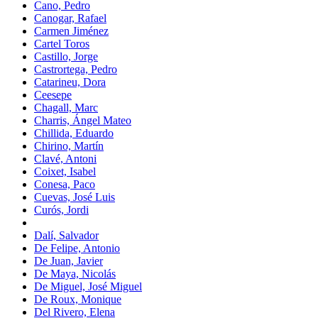
Cano, Pedro
Canogar, Rafael
Carmen Jiménez
Cartel Toros
Castillo, Jorge
Castrortega, Pedro
Catarineu, Dora
Ceesepe
Chagall, Marc
Charris, Ángel Mateo
Chillida, Eduardo
Chirino, Martín
Clavé, Antoni
Coixet, Isabel
Conesa, Paco
Cuevas, José Luis
Curós, Jordi
Dalí, Salvador
De Felipe, Antonio
De Juan, Javier
De Maya, Nicolás
De Miguel, José Miguel
De Roux, Monique
Del Rivero, Elena