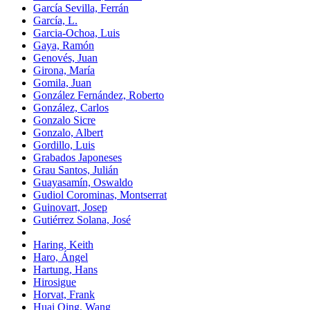
García Sevilla, Ferrán
García, L.
Garcia-Ochoa, Luis
Gaya, Ramón
Genovés, Juan
Girona, María
Gomila, Juan
González Fernández, Roberto
González, Carlos
Gonzalo Sicre
Gonzalo, Albert
Gordillo, Luis
Grabados Japoneses
Grau Santos, Julián
Guayasamín, Oswaldo
Gudiol Corominas, Montserrat
Guinovart, Josep
Gutiérrez Solana, José
Haring, Keith
Haro, Ángel
Hartung, Hans
Hirosigue
Horvat, Frank
Huai Qing, Wang