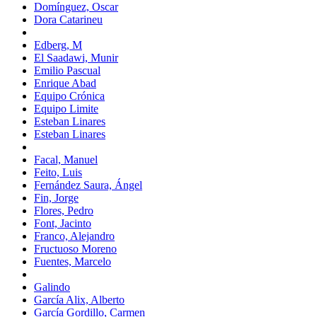
Domínguez, Oscar
Dora Catarineu
Edberg, M
El Saadawi, Munir
Emilio Pascual
Enrique Abad
Equipo Crónica
Equipo Limite
Esteban Linares
Esteban Linares
Facal, Manuel
Feito, Luis
Fernández Saura, Ángel
Fin, Jorge
Flores, Pedro
Font, Jacinto
Franco, Alejandro
Fructuoso Moreno
Fuentes, Marcelo
Galindo
García Alix, Alberto
García Gordillo, Carmen