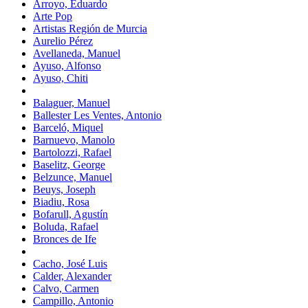
Arroyo, Eduardo
Arte Pop
Artistas Región de Murcia
Aurelio Pérez
Avellaneda, Manuel
Ayuso, Alfonso
Ayuso, Chiti
Balaguer, Manuel
Ballester Les Ventes, Antonio
Barceló, Miquel
Barnuevo, Manolo
Bartolozzi, Rafael
Baselitz, George
Belzunce, Manuel
Beuys, Joseph
Biadiu, Rosa
Bofarull, Agustín
Boluda, Rafael
Bronces de Ife
Cacho, José Luis
Calder, Alexander
Calvo, Carmen
Campillo, Antonio