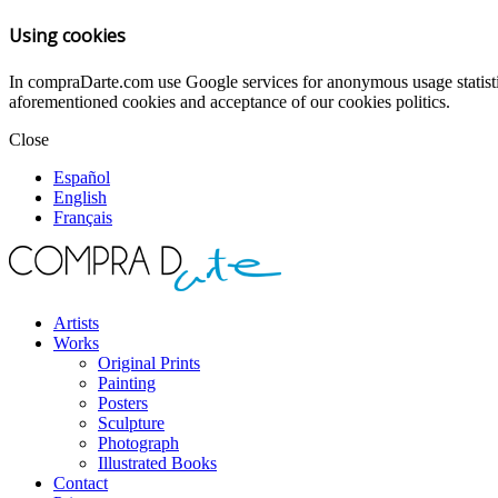
Using cookies
In compraDarte.com use Google services for anonymous usage statistics
aforementioned cookies and acceptance of our cookies politics.
Close
Español
English
Français
Artists
Works
Original Prints
Painting
Posters
Sculpture
Photograph
Illustrated Books
Contact