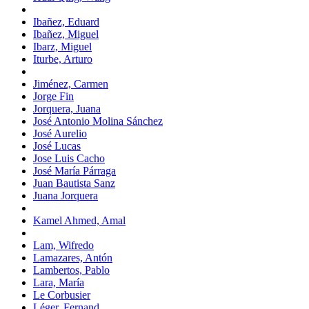
Ibañez, Eduard
Ibañez, Miguel
Ibarz, Miguel
Iturbe, Arturo
Jiménez, Carmen
Jorge Fin
Jorquera, Juana
José Antonio Molina Sánchez
José Aurelio
José Lucas
Jose Luis Cacho
José María Párraga
Juan Bautista Sanz
Juana Jorquera
Kamel Ahmed, Amal
Lam, Wifredo
Lamazares, Antón
Lambertos, Pablo
Lara, María
Le Corbusier
Léger, Fernand