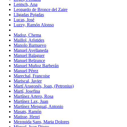
Lentsch, Ana
Leopardo de Bronce del Zaire
Lligadas Pujadas
Lucas, José
Luzzy, Ramón Alonso
Madoz, Chema
Maillol, Arístides
Manolo Barnuevo
Manuel Avellaneda
Manuel Balaguer
Manuel Belzunce
Manuel Muñoz Barberán
Manuel Pérez
Marechal, Françoise
Mariscal, Javier
Martí Aragonés, Joan, (Petronius)
Martí, Josefina
Martínez Artero, Rosa
Martínez Lax, Juan
Martínez Mengual, Antonio
Masats, Ramón
Matisse, Henri
Mezquida Sans, Maria Dolores
Miguel, Juan Diego