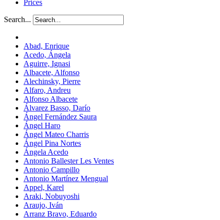
Prices
Search...
Abad, Enrique
Acedo, Ángela
Aguirre, Ignasi
Albacete, Alfonso
Alechinsky, Pierre
Alfaro, Andreu
Alfonso Albacete
Álvarez Basso, Darío
Ángel Fernández Saura
Ángel Haro
Ángel Mateo Charris
Ángel Pina Nortes
Ángela Acedo
Antonio Ballester Les Ventes
Antonio Campillo
Antonio Martínez Mengual
Appel, Karel
Araki, Nobuyoshi
Araujo, Iván
Arranz Bravo, Eduardo