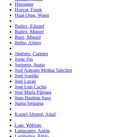
Hirosigue
Horvat, Frank
Huai Qing, Wang
Ibañez, Eduard
Ibañez, Miguel
Ibarz, Miguel
Iturbe, Arturo
Jiménez, Carmen
Jorge Fin
Jorquera, Juana
José Antonio Molina Sánchez
José Aurelio
José Lucas
Jose Luis Cacho
José María Párraga
Juan Bautista Sanz
Juana Jorquera
Kamel Ahmed, Amal
Lam, Wifredo
Lamazares, Antón
Lambertos, Pablo