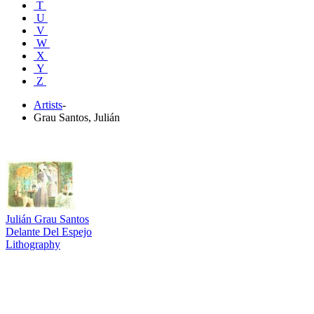
T
U
V
W
X
Y
Z
Artists
-
Grau Santos, Julián
Julián Grau Santos
Delante Del Espejo
Lithography