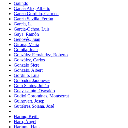
Galindo
García Alix, Alberto
García Gordillo, Carmen
García Sevilla, Ferrán
García, L.
Garcia-Ochoa, Luis
Gaya, Ramón
Genovés, Juan
Girona, María
Gomila, Juan
González Fernández, Roberto
González, Carlos
Gonzalo Sicre
Gonzalo, Albert
Gordillo, Luis
Grabados Japoneses
Grau Santos, Julián
Guayasamín, Oswaldo
Gudiol Corominas, Montserrat
Guinovart, Josep
Gutiérrez Solana, José
Haring, Keith
Haro, Ángel
Hartung, Hans