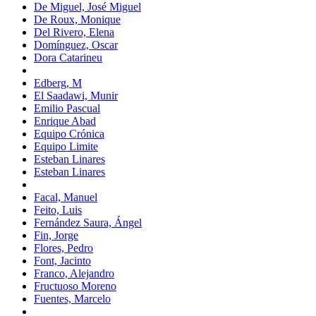
De Miguel, José Miguel
De Roux, Monique
Del Rivero, Elena
Domínguez, Oscar
Dora Catarineu
Edberg, M
El Saadawi, Munir
Emilio Pascual
Enrique Abad
Equipo Crónica
Equipo Limite
Esteban Linares
Esteban Linares
Facal, Manuel
Feito, Luis
Fernández Saura, Ángel
Fin, Jorge
Flores, Pedro
Font, Jacinto
Franco, Alejandro
Fructuoso Moreno
Fuentes, Marcelo