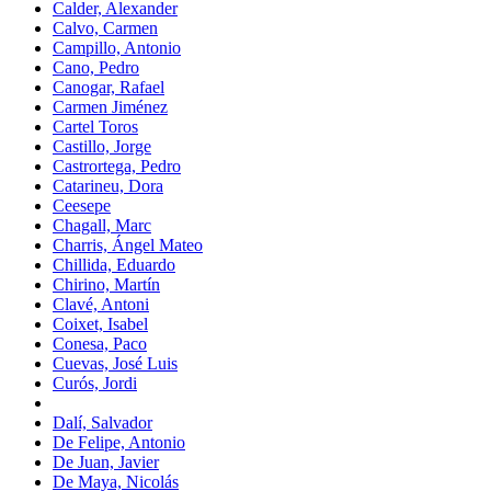
Calder, Alexander
Calvo, Carmen
Campillo, Antonio
Cano, Pedro
Canogar, Rafael
Carmen Jiménez
Cartel Toros
Castillo, Jorge
Castrortega, Pedro
Catarineu, Dora
Ceesepe
Chagall, Marc
Charris, Ángel Mateo
Chillida, Eduardo
Chirino, Martín
Clavé, Antoni
Coixet, Isabel
Conesa, Paco
Cuevas, José Luis
Curós, Jordi
Dalí, Salvador
De Felipe, Antonio
De Juan, Javier
De Maya, Nicolás