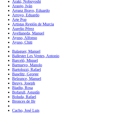
Araki, Nobuyoshi
Araujo, Iván
Arranz Bravo, Eduardo
Arroyo, Eduardo
Arte Pop
Artistas Región de Murcia
Aurelio Pérez
Avellaneda, Manuel
Ayuso, Alfonso
Ayuso, Chiti
Balaguer, Manuel
Ballester Les Ventes, Antonio
Barceló, Miquel
Barnuevo, Manolo
Bartolozzi, Rafael
Baselitz, George
Belzunce, Manuel
Beuys, Joseph
Biadiu, Rosa
Bofarull, Agustín
Boluda, Rafael
Bronces de Ife
Cacho, José Luis