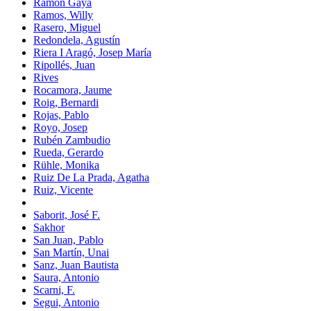
Ramón Gaya
Ramos, Willy
Rasero, Miguel
Redondela, Agustín
Riera I Aragó, Josep María
Ripollés, Juan
Rives
Rocamora, Jaume
Roig, Bernardi
Rojas, Pablo
Royo, Josep
Rubén Zambudio
Rueda, Gerardo
Rühle, Monika
Ruiz De La Prada, Agatha
Ruiz, Vicente
Saborit, José F.
Sakhor
San Juan, Pablo
San Martín, Unai
Sanz, Juan Bautista
Saura, Antonio
Scarni, F.
Segui, Antonio