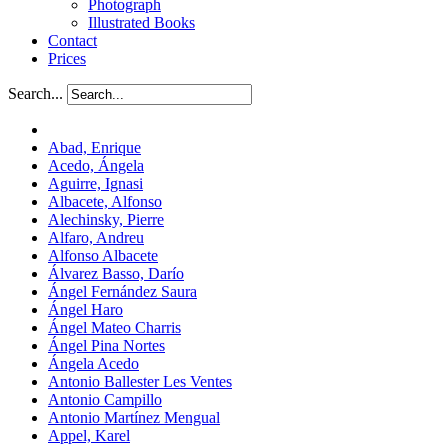
Photograph
Illustrated Books
Contact
Prices
Search...
Abad, Enrique
Acedo, Ángela
Aguirre, Ignasi
Albacete, Alfonso
Alechinsky, Pierre
Alfaro, Andreu
Alfonso Albacete
Álvarez Basso, Darío
Ángel Fernández Saura
Ángel Haro
Ángel Mateo Charris
Ángel Pina Nortes
Ángela Acedo
Antonio Ballester Les Ventes
Antonio Campillo
Antonio Martínez Mengual
Appel, Karel