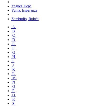
Yagües, Pepe
Yunta, Esperanza
Zambudio, Rubén
A
B
C
D
E
F
G
H
I
J
K
L
M
N
O
P
Q
R
S