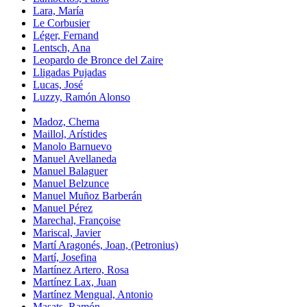
Lara, María
Le Corbusier
Léger, Fernand
Lentsch, Ana
Leopardo de Bronce del Zaire
Lligadas Pujadas
Lucas, José
Luzzy, Ramón Alonso
Madoz, Chema
Maillol, Arístides
Manolo Barnuevo
Manuel Avellaneda
Manuel Balaguer
Manuel Belzunce
Manuel Muñoz Barberán
Manuel Pérez
Marechal, Françoise
Mariscal, Javier
Martí Aragonés, Joan, (Petronius)
Martí, Josefina
Martínez Artero, Rosa
Martínez Lax, Juan
Martínez Mengual, Antonio
Masats, Ramón