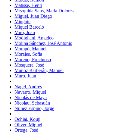
Matisse, Henri
Mezquida Sans, Maria Dolores
Miguel, Juan Diego
Mingote
Miquel Barceló
Miró, Joan
Modigliani, Amadeo
Molina Sánchez, José Antonio
Mompó, Manuel
Morales, Sofía
Moreno, Fructuoso
Mosquera, José
Muñoz Barberán, Manuel
Muro, Juan
Nagel, Andrés
Navarro, Miquel
Nicolás de Maya
Nicolau, Sebastián
Nuñez Espino, Jorge
Ochiai, Kouji
Oliver, Miguel
Ortega, José