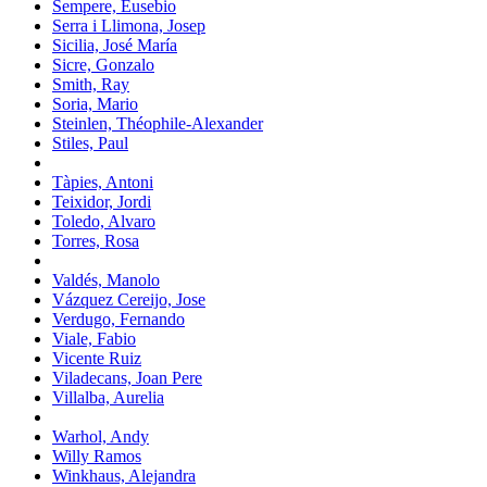
Sempere, Eusebio
Serra i Llimona, Josep
Sicilia, José María
Sicre, Gonzalo
Smith, Ray
Soria, Mario
Steinlen, Théophile-Alexander
Stiles, Paul
Tàpies, Antoni
Teixidor, Jordi
Toledo, Alvaro
Torres, Rosa
Valdés, Manolo
Vázquez Cereijo, Jose
Verdugo, Fernando
Viale, Fabio
Vicente Ruiz
Viladecans, Joan Pere
Villalba, Aurelia
Warhol, Andy
Willy Ramos
Winkhaus, Alejandra