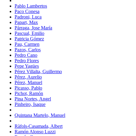
Pablo Lambertos
Paco Conesa
Padroni, Luca
Papart, Max
Párraga, Jose María
Pascual, Emilio
Patricia Gómez
Pau, Carmen
Pazos, Carlos
Pedro Cano
Pedro Flores
Pepe Yagües
Pérez Villalta, Guillermo
Pérez, Aurelio
Pérez, Manuel
Picasso, Pablo
Pichot, Ramón
Pina Nortes, Angel
Pinheiro, Isaque
Quintana Martelo, Manuel
Ràfols-Casamada, Albert
Ramón Alonso Luzzi