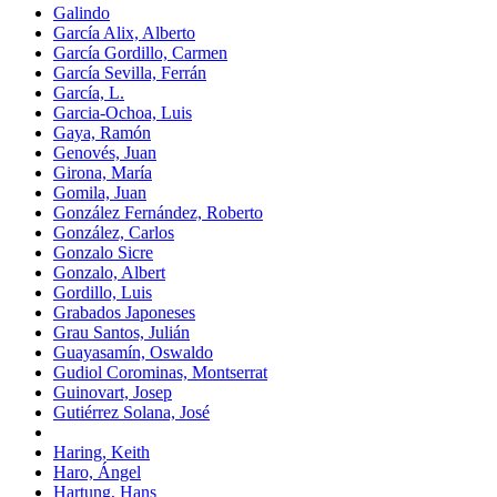
Galindo
García Alix, Alberto
García Gordillo, Carmen
García Sevilla, Ferrán
García, L.
Garcia-Ochoa, Luis
Gaya, Ramón
Genovés, Juan
Girona, María
Gomila, Juan
González Fernández, Roberto
González, Carlos
Gonzalo Sicre
Gonzalo, Albert
Gordillo, Luis
Grabados Japoneses
Grau Santos, Julián
Guayasamín, Oswaldo
Gudiol Corominas, Montserrat
Guinovart, Josep
Gutiérrez Solana, José
Haring, Keith
Haro, Ángel
Hartung, Hans