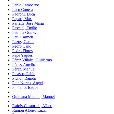
Pablo Lambertos
Paco Conesa
Padroni, Luca
Papart, Max
Párraga, Jose María
Pascual, Emilio
Patricia Gómez
Pau, Carmen
Pazos, Carlos
Pedro Cano
Pedro Flores
Pepe Yagües
Pérez Villalta, Guillermo
Pérez, Aurelio
Pérez, Manuel
Picasso, Pablo
Pichot, Ramón
Pina Nortes, Angel
Pinheiro, Isaque
Quintana Martelo, Manuel
Ràfols-Casamada, Albert
Ramón Alonso Luzzi