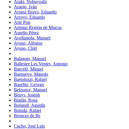
Araki, Nobuyoshi
Araujo, Iván
Arranz Bravo, Eduardo
Arroyo, Eduardo
Arte Pop
Artistas Región de Murcia
Aurelio Pérez
Avellaneda, Manuel
Ayuso, Alfonso
Ayuso, Chiti
Balaguer, Manuel
Ballester Les Ventes, Antonio
Barceló, Miquel
Barnuevo, Manolo
Bartolozzi, Rafael
Baselitz, George
Belzunce, Manuel
Beuys, Joseph
Biadiu, Rosa
Bofarull, Agustín
Boluda, Rafael
Bronces de Ife
Cacho, José Luis