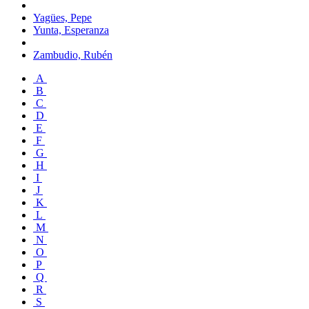
Yagües, Pepe
Yunta, Esperanza
Zambudio, Rubén
A
B
C
D
E
F
G
H
I
J
K
L
M
N
O
P
Q
R
S