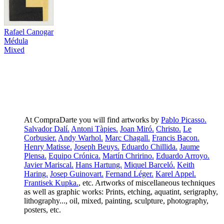
Rafael Canogar
Médula
Mixed
At CompraDarte you will find artworks by
Pablo Picasso.
Salvador Dalí.
Antoni Tàpies.
Joan Miró.
Christo.
Le
Corbusier.
Andy Warhol.
Marc Chagall.
Francis Bacon.
Henry Matisse.
Joseph Beuys.
Eduardo Chillida.
Jaume
Plensa.
Equipo Crónica.
Martín Chririno.
Eduardo Arroyo.
Javier Mariscal.
Hans Hartung.
Miquel Barceló.
Keith
Haring.
Josep Guinovart.
Fernand Léger.
Karel Appel.
Frantisek Kupka.
, etc. Artworks of miscellaneous techniques
as well as graphic works: Prints, etching, aquatint, serigraphy,
lithography..., oil, mixed, painting, sculpture, photography,
posters, etc.