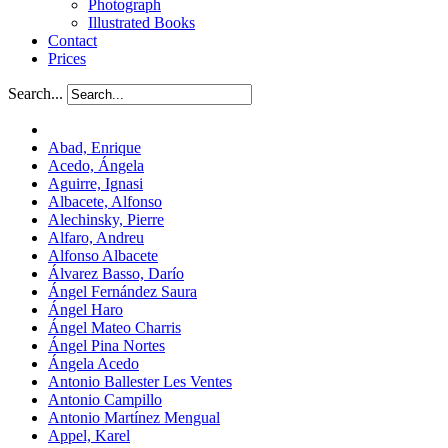
Photograph
Illustrated Books
Contact
Prices
Search...
Abad, Enrique
Acedo, Ángela
Aguirre, Ignasi
Albacete, Alfonso
Alechinsky, Pierre
Alfaro, Andreu
Alfonso Albacete
Álvarez Basso, Darío
Ángel Fernández Saura
Ángel Haro
Ángel Mateo Charris
Ángel Pina Nortes
Ángela Acedo
Antonio Ballester Les Ventes
Antonio Campillo
Antonio Martínez Mengual
Appel, Karel