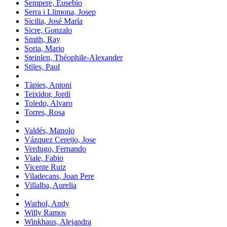
Sempere, Eusebio
Serra i Llimona, Josep
Sicilia, José María
Sicre, Gonzalo
Smith, Ray
Soria, Mario
Steinlen, Théophile-Alexander
Stiles, Paul
Tàpies, Antoni
Teixidor, Jordi
Toledo, Alvaro
Torres, Rosa
Valdés, Manolo
Vázquez Cereijo, Jose
Verdugo, Fernando
Viale, Fabio
Vicente Ruiz
Viladecans, Joan Pere
Villalba, Aurelia
Warhol, Andy
Willy Ramos
Winkhaus, Alejandra