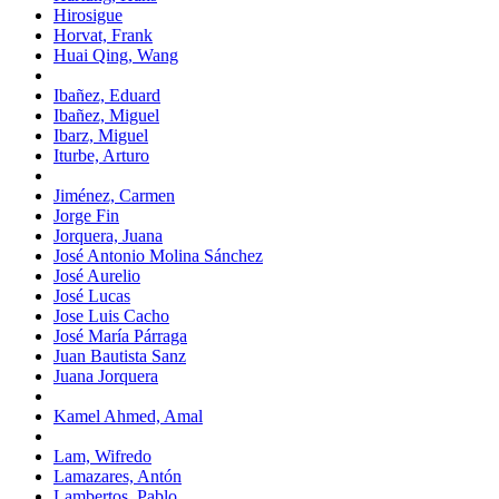
Hirosigue
Horvat, Frank
Huai Qing, Wang
Ibañez, Eduard
Ibañez, Miguel
Ibarz, Miguel
Iturbe, Arturo
Jiménez, Carmen
Jorge Fin
Jorquera, Juana
José Antonio Molina Sánchez
José Aurelio
José Lucas
Jose Luis Cacho
José María Párraga
Juan Bautista Sanz
Juana Jorquera
Kamel Ahmed, Amal
Lam, Wifredo
Lamazares, Antón
Lambertos, Pablo