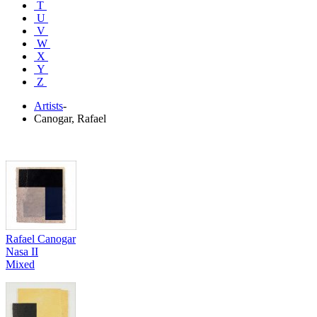
T
U
V
W
X
Y
Z
Artists
-
Canogar, Rafael
Rafael Canogar
Nasa II
Mixed