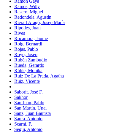
Ramón Gaya
Ramos, Willy
Rasero, Miguel
Redondela, Agustín
Riera I Aragó, Josep María
Ripollés, Juan
Rives
Rocamora, Jaume
Roig, Bernardi
Rojas, Pablo
Royo, Josep
Rubén Zambudio
Rueda, Gerardo
Rühle, Monika
Ruiz De La Prada, Agatha
Ruiz, Vicente
Saborit, José F.
Sakhor
San Juan, Pablo
San Martín, Unai
Sanz, Juan Bautista
Saura, Antonio
Scarni, F.
Segui, Antonio