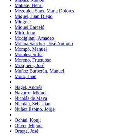
Matisse, Henri
Mezquida Sans, Maria Dolores
Miguel, Juan Diego
Mingote
Miquel Barceló
Miró, Joan
Modigliani, Amadeo
Molina Sánchez, José Antonio
Mompó, Manuel
Morales, Sofía
Moreno, Fructuoso
Mosquera, José
Muñoz Barberán, Manuel
Muro, Juan
Nagel, Andrés
Navarro, Miquel
Nicolás de Maya
Nicolau, Sebastián
Nuñez Espino, Jorge
Ochiai, Kouji
Oliver, Miguel
Ortega, José