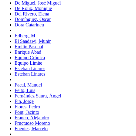
De Miguel, José Miguel
De Roux, Monique
Del Rivero, Elena
Domínguez, Oscar
Dora Catarineu
Edberg, M
El Saadawi, Munir
Emilio Pascual
Enrique Abad
Equipo Crónica
Equipo Limite
Esteban Linares
Esteban Linares
Facal, Manuel
Feito, Luis
Fernández Saura, Ángel
Fin, Jorge
Flores, Pedro
Font, Jacinto
Franco, Alejandro
Fructuoso Moreno
Fuentes, Marcelo