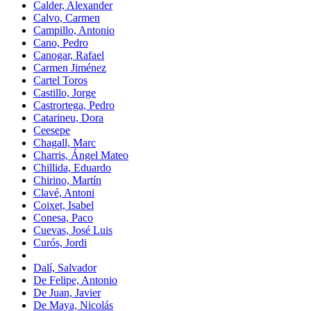
Calder, Alexander
Calvo, Carmen
Campillo, Antonio
Cano, Pedro
Canogar, Rafael
Carmen Jiménez
Cartel Toros
Castillo, Jorge
Castrortega, Pedro
Catarineu, Dora
Ceesepe
Chagall, Marc
Charris, Ángel Mateo
Chillida, Eduardo
Chirino, Martín
Clavé, Antoni
Coixet, Isabel
Conesa, Paco
Cuevas, José Luis
Curós, Jordi
Dalí, Salvador
De Felipe, Antonio
De Juan, Javier
De Maya, Nicolás