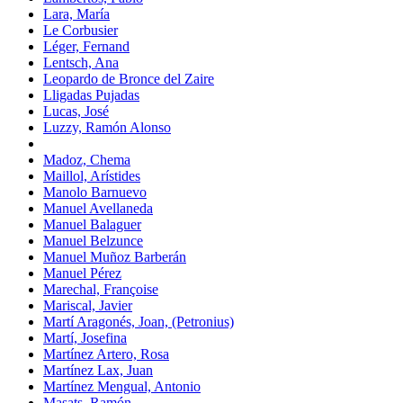
Lara, María
Le Corbusier
Léger, Fernand
Lentsch, Ana
Leopardo de Bronce del Zaire
Lligadas Pujadas
Lucas, José
Luzzy, Ramón Alonso
Madoz, Chema
Maillol, Arístides
Manolo Barnuevo
Manuel Avellaneda
Manuel Balaguer
Manuel Belzunce
Manuel Muñoz Barberán
Manuel Pérez
Marechal, Françoise
Mariscal, Javier
Martí Aragonés, Joan, (Petronius)
Martí, Josefina
Martínez Artero, Rosa
Martínez Lax, Juan
Martínez Mengual, Antonio
Masats, Ramón